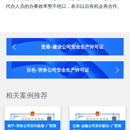
代办人员的办事效率赞不绝口，表示以后有机会再合作。
贵港-建设公司安全生产许可证
百色-劳务公司安全生产许可证
相关案例推荐
南宁-劳务公司安许延期-广西资
北海-运输公司安许新办-广西资