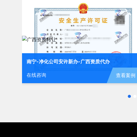
南宁-劳务公司安许延期-广西资质代办
在线咨询
查看案例
看案例