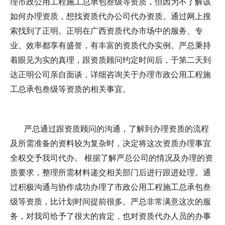
理市政公用工程施工总承包叁级等资质，但因为不了解该
如何办理资质，想找资质代办公司代办资质。通过网上搜
索找到了正明。正明在广西资质代办市场中的服务、专
业、效率都享有盛誉，有丰富的资质代办实例。
严
总秉持
着眼见为实的真理，跟资质顾问约定时间后，于第二天到
达正明公司亲自面谈，详细咨询关于办理市政公用工程施
工总承包叁级等资质的相关事宜。
严
总通过跟资质顾问的沟通，了解到办理资质的流程
及所需准备的资料较为复杂时，决定将这次资质办理事宜
全权交予我司代办。 根据了解
严
总公司的情况及办理的资
质要求，整理所需材料递交相关部门后进行跟进处理。通
过积极沟通与协作成功办理了市政公用工程施工总承包叁
级等资质，比计划时间提前很多。
严
总非常满意这次的服
务，对我司给予了很大的肯定，也对资质代办人员的办事