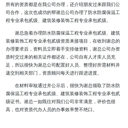
所有的资质都是在我公司办理，还介绍朋友过来跟我们公
司合作，这次也成功的帮
谢
总公司办理了防水防腐保温工
程专业承包贰级、建筑装修装饰工程专业承包贰级。
谢
总急着办理
防水防腐保温工程专业承包贰级、
建筑
装修装饰工程专业承包贰级
资质来接项目，在收到
谢
总的
办理要求后，资料员立即着手安排做资料，
谢
总公司办资
质时交过来的相关证件都还在，公司自有人才库人员充
足，所以很快为
谢
总公司配置好人员、整理好所需材料并
递交到相关部门，资质顾问每天进行跟进进度。
在材料审核通过并公示后，很快为
谢
总领取了
防水防
腐保温工程专业承包贰级、
建筑装修装饰工程专业承包贰
级
证书。
谢
总一如既往对我们公司非常满意，评价也很
高，也对资质代办人员的办事效率赞不绝口。