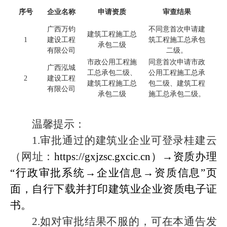
序号
企业名称
申请资质
审查结果
广西万钧
不同意首次申请建
建筑工程施工总
1
建设工程
筑工程施工总承包
承包二级
有限公司
二级。
市政公用工程施
同意首次申请市政
广西泓城
工总承包二级、
公用工程施工总承
2
建设工程
建筑工程施工总
包二级、建筑工程
有限公司
承包二级
施工总承包二级。
温馨提示：
1.
审批通过的建筑业企业可登录桂建云
（网址：
https://gxjzsc.gxcic.cn
）
→
资质办理
“
行政审批系统
→
企业信息
→
资质信息
”
页
面，自行下载并打印建筑业企业资质电子证
书。
2.
如对审批结果不服的，可在本通告发