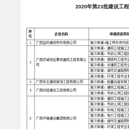
20
20
年第
23
批建
设工程