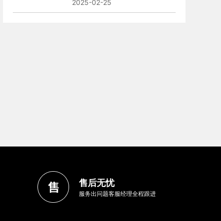
2025-02-25
广西资质代办
南宁-工程公司安许新办-广西资质
在线咨询
查看案例
售后无忧
服务出问题客服经理全程跟进