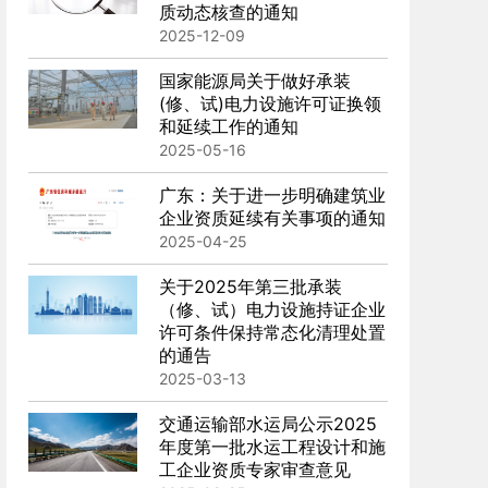
质动态核查的通知
2025-12-09
国家能源局关于做好承装
(修、试)电力设施许可证换领
和延续工作的通知
南宁-建筑公司安许新办-广西资质代办
南宁-
2025-05-16
广东：关于进一步明确建筑业
在线咨询
在线咨
查看案例
企业资质延续有关事项的通知
2025-04-25
关于2025年第三批承装
（修、试）电力设施持证企业
许可条件保持常态化清理处置
的通告
2025-03-13
交通运输部水运局公示2025
年度第一批水运工程设计和施
工企业资质专家审查意见