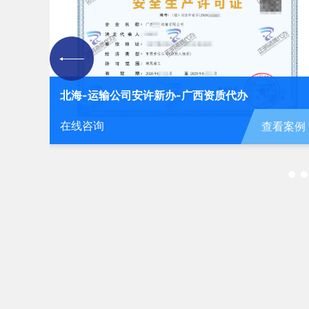
北海-运输公司安许新办-广西资质代办
在线咨询
看案例
查看案例