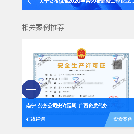
关于公布核准2020年第59批建设工程企业..
相关案例推荐
南宁-劳务公司安许延期-广西资质代办
在线咨询
查看案例
看案例