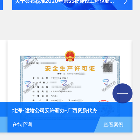
.
关于公布核准2020年第55批建设工程企业...
北海-运输公司安许新办-广西资质代办
在线咨询
查看案例