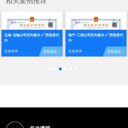
相关案例推荐
北海-运输公司安许新办-广西资质代
南宁-工程公司安许新办-广西资质代
办
办
在线咨询
在线咨询
查看案例
查看案例