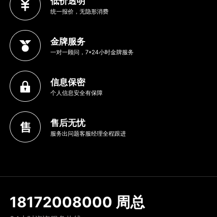
低价透明
统一报价，无隐形消费
金牌服务
一对一顾问，7*24小时金牌服务
信息保密
个人信息安全有保障
售后无忧
服务出问题客服经理全程跟进
18172008000 周总