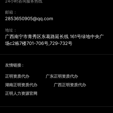
24小时咨询服务热线
邮箱：
2853650905@qq.com
地址：
广西南宁市青秀区东葛路延长线 161号绿地中央广
场c2栋7楼701-706号,729-732号
友情链接 :
正明资质代办
广东正明资质代办
湖南正明资质代办
广西正明资质代办
正明人力资源官网