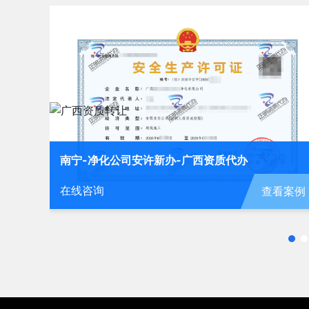
南宁-劳务公司安许延期-广西资质代办
在线咨询
查看案
查看案例