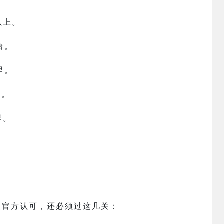
以上。
台。
里。
座。
里。
被官方认可，还必须过这几关：