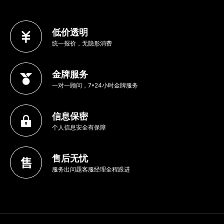
低价透明
统一报价，无隐形消费
金牌服务
一对一顾问，7*24小时金牌服务
信息保密
个人信息安全有保障
售后无忧
服务出问题客服经理全程跟进