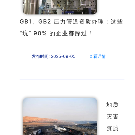
GB1、GB2 压力管道资质办理：这些
“坑” 90% 的企业都踩过！
发布时间: 2025-09-05
查看详情
地质
灾害
资质