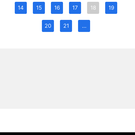
14
15
16
17
18
19
20
21
...