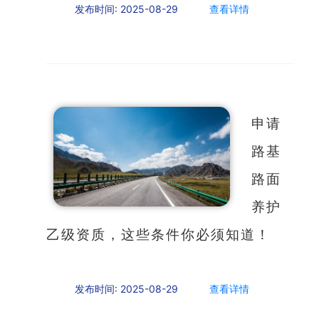
发布时间: 2025-08-29
查看详情
申请
路基
路面
养护
乙级资质，这些条件你必须知道！
发布时间: 2025-08-29
查看详情