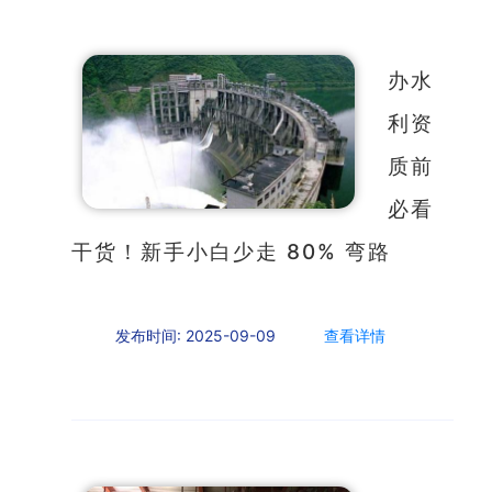
办水
利资
质前
必看
干货！新手小白少走 80% 弯路
发布时间: 2025-09-09
查看详情