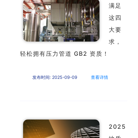
满足
这四
大要
求，
轻松拥有压力管道 GB2 资质！
发布时间: 2025-09-09
查看详情
2025