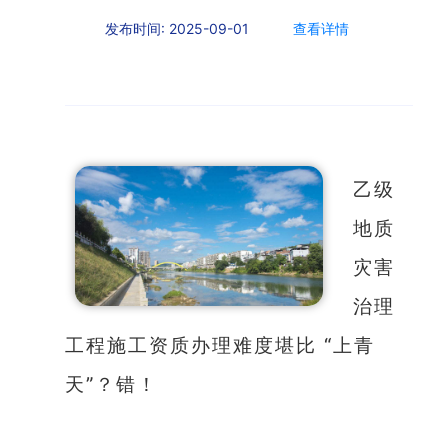
发布时间: 2025-09-01
查看详情
乙级
地质
灾害
治理
工程施工资质办理难度堪比 “上青
天”？错！