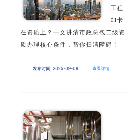
工程
却卡
在资质上？一文讲清市政总包二级资
质办理核心条件，帮你扫清障碍！
发布时间: 2025-09-08
查看详情