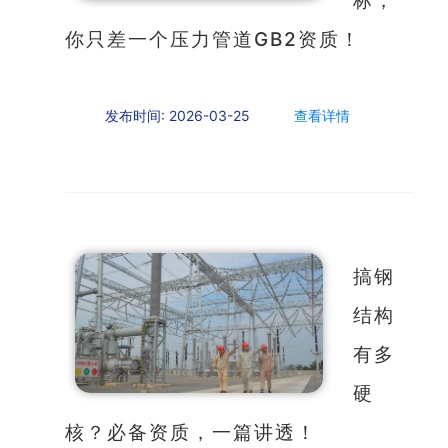
标，
你只差一个压力管道GB2资质！
发布时间: 2026-03-25
查看详情
搞钢
结构
有多
硬
核？必备资质，一篇讲透！