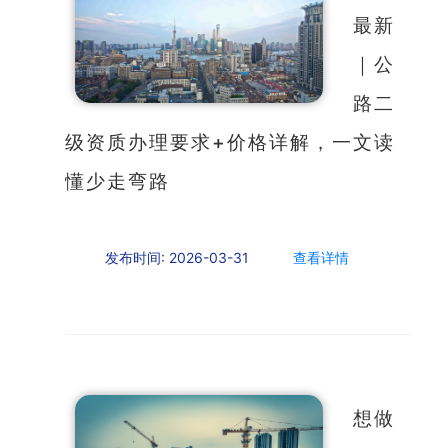
最新
｜公
路二
级资质办理要求+价格详解，一文读
懂少走弯路
发布时间: 2026-03-31
查看详情
想做