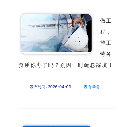
做工
程，
施工
劳务
资质你办了吗？别因一时疏忽踩坑！
发布时间: 2026-04-03
查看详情