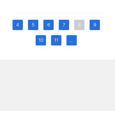
4
5
6
7
8
9
10
11
...