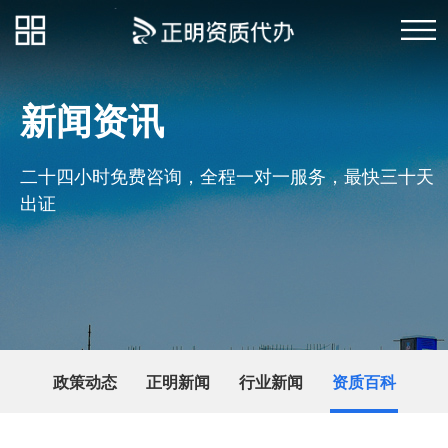
新闻资讯
二十四小时免费咨询，全程一对一服务，最快三十天
出证
政策动态
正明新闻
行业新闻
资质百科