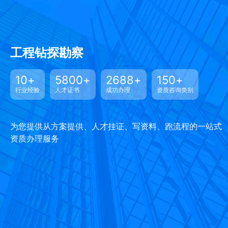
工程钻探勘察
10
+
5800
+
2688
+
150
+
行业经验
人才证书
成功办理
资质咨询类别
为您提供从方案提供、人才挂证、写资料、跑流程的一站式
资质办理服务